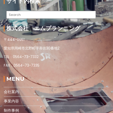
サイト内検索
株式会社 エムプランニング
〒444-0951
愛知県岡崎市北野町字善佐30番地2
TEL：0564-73-7332
FAX：0564-73-7335
MENU
会社案内
事業内容
制作事例