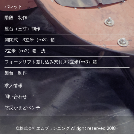
パレット
階段 制作
屋台（三寸）制作
開閉式 3立米（m3）箱
2立米（m3）箱 浅
フォークリフト差し込み穴付き2立米(m3）箱
架台 制作
求人情報
問い合わせ
防災かまどベンチ
©株式会社エムプランニング All right reserved 2018-